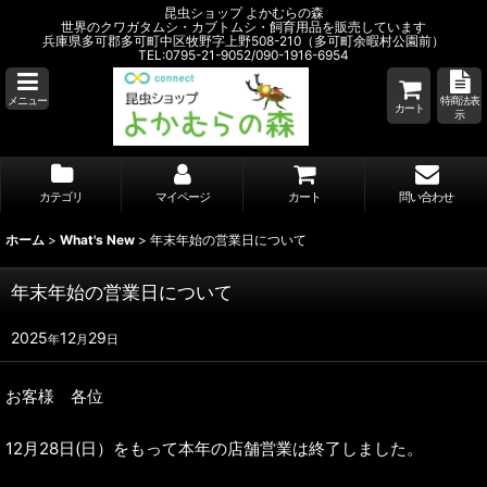
昆虫ショップ よかむらの森
世界のクワガタムシ・カブトムシ・飼育用品を販売しています
兵庫県多可郡多可町中区牧野字上野508-210（多可町余暇村公園前）
TEL:0795-21-9052/090-1916-6954
メニュー
特商法表
カート
示
カテゴリ
マイページ
カート
問い合わせ
ホーム
>
What's New
>
年末年始の営業日について
年末年始の営業日について
2025
12
29
年
月
日
お客様 各位
12月28日(日）をもって本年の店舗営業は終了しました。