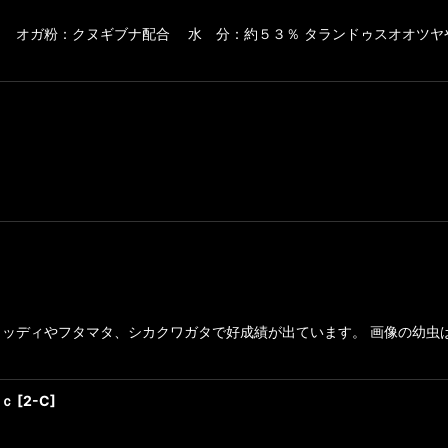
ｃ オガ粉：クヌギブナ配合 水 分：約５３％ タランドゥスオオツヤ
トウッディやフタマタ、シカクワガタで好成績が出ています。 画像の幼
ｃｃ
[
2-C
]