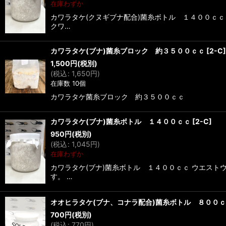
在庫わずか
カワラタケ(クヌギブナ配合)菌糸ボトル １４００ｃ
クワ…
カワラタケ(ブナ)菌糸ブロック 約３５００ｃｃ
[
2-C
]
1,500
円
(税別)
(
税込
:
1,650
円
)
在庫数 10個
カワラタケ菌糸ブロック 約３５００ｃｃ
カワラタケ(ブナ)菌糸ボトル １４００ｃｃ
[
2-C
]
950
円
(税別)
(
税込
:
1,045
円
)
在庫わずか
カワラタケ(ブナ)菌糸ボトル １４００ｃｃ ウエス
す。 …
オオヒラタケ(ブナ、コナラ配合)菌糸ボトル ８００
700
円
(税別)
(
税込
:
770
円
)