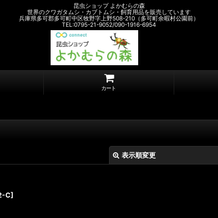
昆虫ショップ よかむらの森
世界のクワガタムシ・カブトムシ・飼育用品を販売しています
兵庫県多可郡多可町中区牧野字上野508-210（多可町余暇村公園前）
TEL:0795-21-9052/090-1916-6954
カート
表示順変更
2-C
]