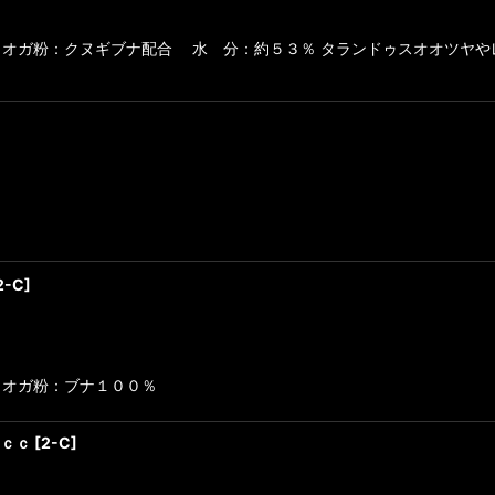
絞り込む
 オガ粉：クヌギブナ配合 水 分：約５３％ タランドゥスオオツヤや
2-C
]
ｃ オガ粉：ブナ１００％
０ｃｃ
[
2-C
]