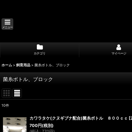
メニュー
カテゴリ
マイページ
ホーム
>
飼育用品
>
菌糸ボトル、ブロック
菌糸ボトル、ブロック
10
件
表示数
:
カワラタケ(クヌギブナ配合)菌糸ボトル ８００ｃｃ
[
700
円
(税別)
並び順
:
(
税込
:
770
円
)