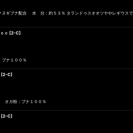
ヌギブナ配合 水 分：約５３％ タランドゥスオオツヤやレギウスで
０ｃｃ
[
2-C
]
粉：ブナ１００％
[
2-C
]
ｃｃ オガ粉：ブナ１００％
[
2-C
]