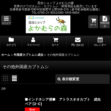
昆虫ショップ よかむらの森
世界のクワガタムシ・カブトムシ・飼育用品を販売しています
兵庫県多可郡多可町中区牧野字上野508-210（多可町余暇村公園前）
TEL:0795-21-9052/090-1916-6954
メニュー
特商法表
カート
示
カテゴリ
マイページ
カート
問い合わせ
カレンダー
ホーム
>
外国産カブトムシ成虫
>
その他外国産カブトムシ
その他外国産カブトムシ
表示順変更
閉じる
2
件
表示数
:
■インドネシア便■ アトラスオオカブト 成虫
ペア
[
2-C
]
並び順
: