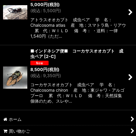
5,000
円
(税別)
(
税込
:
5,500
円
)
絞り込む
アトラスオオカブト 成虫ペア 学 名：
Chalcosoma atlas 産 地：スマトラ島・リアウ
累 代：ＷＩＬＤ 備 考： ・送料：一律
1,540円（ただ…
■インドネシア便■ コーカサスオオカブト 成
虫ペア
[
2-C
]
8,500
円
(税別)
(
税込
:
9,350
円
)
コーカサスオオカブト 成虫ペア 学 名：
Chalcosoma chiron 産 地：東ジャワ・アルゴ
プーロ 累 代：ＷＩＬＤ 備 考：天然採集
個体のため、スレや…
ホーム
買い物かご