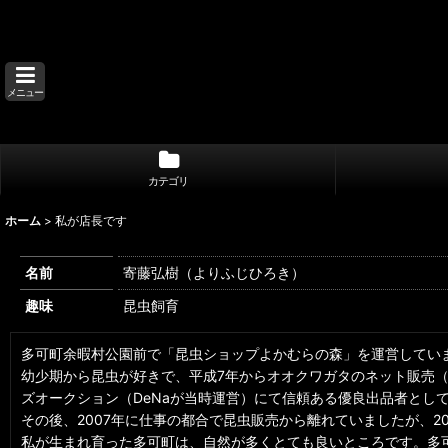
メニュー
カテゴリ
ホーム
>
私が店長です
名前
寄藤弘樹（よりふじひろき）
趣味
昆虫飼育
多可町余暇村公園前で「昆虫ショップよかむらの森」を運営してい
幼少期から昆虫が好きで、平成7年からオオクワガタのネット販売（Dor
ズオークション（DeNaが当時運営）にて信頼ある優良出品者とし
その後、2007年に仕事の都合で昆虫販売から離れていましたが、2
私が生まれ育った多可町は、自然が多くとても良いところです。多