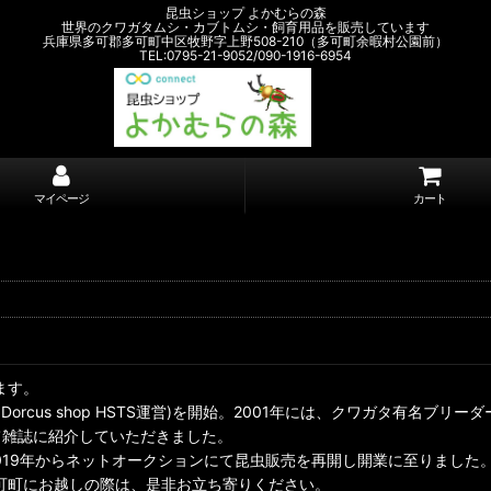
昆虫ショップ よかむらの森
世界のクワガタムシ・カブトムシ・飼育用品を販売しています
兵庫県多可郡多可町中区牧野字上野508-210（多可町余暇村公園前）
TEL:0795-21-9052/090-1916-6954
マイページ
カート
ます。
cus shop HSTS運営)を開始。2001年には、クワガタ有名ブリ
て雑誌に紹介していただきました。
019年からネットオークションにて昆虫販売を再開し開業に至りました
可町にお越しの際は、是非お立ち寄りください。