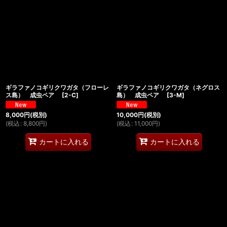
ギラファノコギリクワガタ（フローレ
ギラファノコギリクワガタ（ネグロス
ス島） 成虫ペア
[
2-C
]
島） 成虫ペア
[
3-M
]
8,000
円
(税別)
10,000
円
(税別)
(
税込
:
8,800
円
)
(
税込
:
11,000
円
)
カートに入れる
カートに入れる