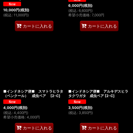
6,000
円
(税別)
10,000
円
(税別)
(
税込
:
6,600
円
)
(
税込
:
11,000
円
)
希望小売価格
:
7,000
円
カートに入れる
カートに入れる
■インドネシア便■ スマトラヒラタ
■インドネシア便■ アルキデスヒラ
（ベンクール） 成虫ペア
[
2-C
]
タクワガタ 成虫ペア
[
2-C
]
4,000
円
(税別)
3,500
円
(税別)
(
税込
:
4,400
円
)
(
税込
:
3,850
円
)
希望小売価格
:
4,000
円
カートに入れる
カートに入れる