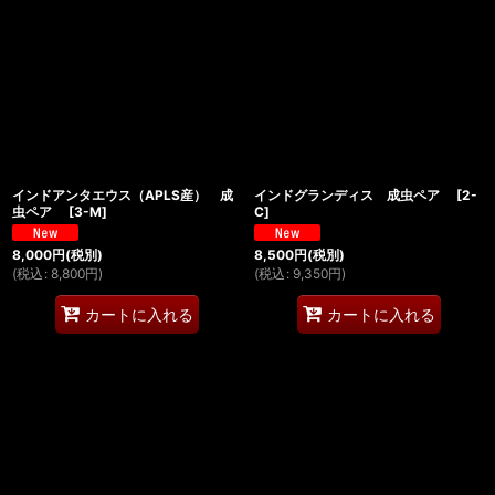
絞り込む
インドアンタエウス（APLS産） 成
インドグランディス 成虫ペア
[
2-
虫ペア
[
3-M
]
C
]
8,000
円
(税別)
8,500
円
(税別)
(
税込
:
8,800
円
)
(
税込
:
9,350
円
)
カートに入れる
カートに入れる