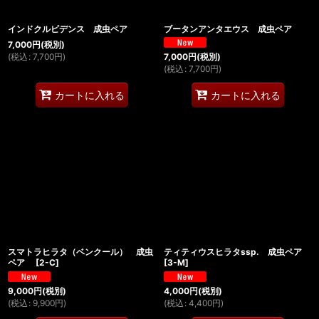
インドクルビデンス 成虫ペア
ブータンアンタエウス 成虫ペア
7,000
円
(税別)
(
税込
:
7,700
円
)
7,000
円
(税別)
(
税込
:
7,700
円
)
カートに入れる
カートに入れる
スマトラヒラタ（ベンクール） 成虫
ティティウスヒラタssp. 成虫ペア
ペア
[
2-C
]
[
3-M
]
9,000
円
(税別)
4,000
円
(税別)
(
税込
:
9,900
円
)
(
税込
:
4,400
円
)