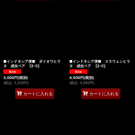
■インドネシア便■ ダイオウヒラ
■インドネシア便■ スラウェシヒラ
タ 成虫ペア
[
2-C
]
タ 成虫ペア
[
2-C
]
3,000
円
(税別)
4,500
円
(税別)
(
税込
:
3,300
円
)
(
税込
:
4,950
円
)
カートに入れる
カートに入れる