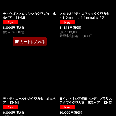
チュウゴククロツヤシカクワガタ 成
メルキオリティスフタマタクワガタ
虫ペア
[
3-M
]
♂８０ｍｍ／♀４４ｍｍ成虫ペア
8,000
円
(税別)
11,818
円
(税別)
(
税込
:
8,800
円
)
(
税込
:
13,000
円
)
希望小売価格
:
18,000
円
カートに入れる
ディティエールシカクワガタ 成虫ペ
■インドネシア便■マンディブラリス
ア
[
3-M
]
フタマタクワガタ 成虫ペア
[
2-C
]
6,000
円
(税別)
10,000
円
(税別)