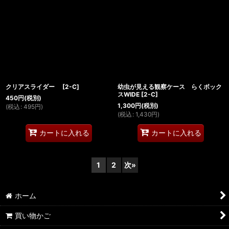
クリアスライダー
[
2-C
]
幼虫が見える観察ケース らくボック
スWIDE
[
2-C
]
450
円
(税別)
1,300
円
(税別)
(
税込
:
495
円
)
(
税込
:
1,430
円
)
カートに入れる
カートに入れる
1
2
次
»
ホーム
買い物かご