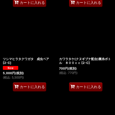
カートに入れる
カートに入れる
ツシマヒラタクワガタ 成虫ペア
カワラタケ(クヌギブナ配合)菌糸ボト
[
2-C
]
ル ８００ｃｃ
[
2-C
]
700
円
(税別)
(
税込
:
770
円
)
5,000
円
(税別)
(
税込
:
5,500
円
)
カートに入れる
カートに入れる