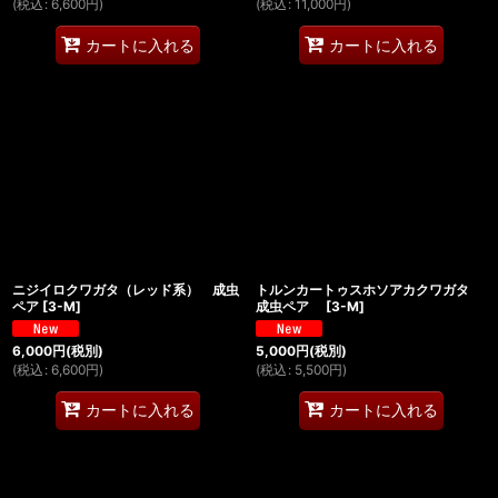
(
税込
:
6,600
円
)
(
税込
:
11,000
円
)
カートに入れる
カートに入れる
ニジイロクワガタ（レッド系） 成虫
トルンカートゥスホソアカクワガタ
ペア
[
3-M
]
成虫ペア
[
3-M
]
6,000
円
(税別)
5,000
円
(税別)
(
税込
:
6,600
円
)
(
税込
:
5,500
円
)
カートに入れる
カートに入れる