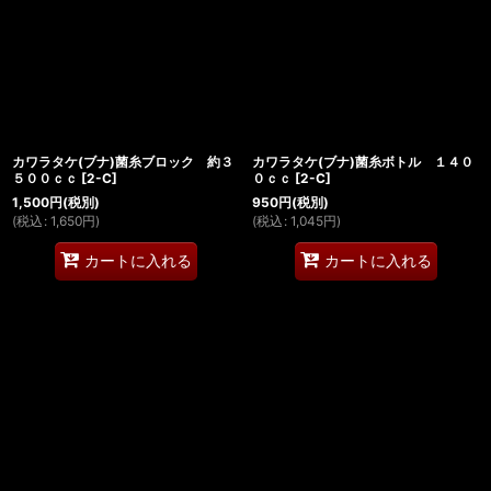
カワラタケ(ブナ)菌糸ブロック 約３
カワラタケ(ブナ)菌糸ボトル １４０
５００ｃｃ
[
2-C
]
０ｃｃ
[
2-C
]
1,500
円
(税別)
950
円
(税別)
(
税込
:
1,650
円
)
(
税込
:
1,045
円
)
カートに入れる
カートに入れる