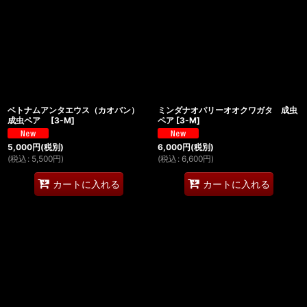
ベトナムアンタエウス（カオバン）
ミンダナオパリーオオクワガタ 成虫
成虫ペア
[
3-M
]
ペア
[
3-M
]
5,000
円
(税別)
6,000
円
(税別)
(
税込
:
5,500
円
)
(
税込
:
6,600
円
)
カートに入れる
カートに入れる