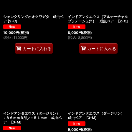
シェンクリングオオクワガタ 成虫ペ
インドアンタエウス（アルナーチャル
ア
[
2-C
]
プラデーシュ州） 成虫ペア
[
2-C
]
10,000
円
(税別)
8,000
円
(税別)
(
税込
:
11,000
円
)
(
税込
:
8,800
円
)
カートに入れる
カートに入れる
インドアンタエウス（ダージリン）
インドアンタエウス（ダージリン）
♂８６ｍｍＢ品／♀５１ｍｍ 成虫ペ
成虫ペア
[
3-M
]
ア
[
3-M
]
9,000
円
(税別)