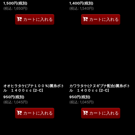
1,500
円
(税別)
1,400
円
(税別)
(
税込
:
1,650
円
)
(
税込
:
1,540
円
)
カートに入れる
カートに入れる
オオヒラタケ(ブナ１００％)菌糸ボト
カワラタケ(クヌギブナ配合)菌糸ボト
ル １４００ｃｃ
[
2-C
]
ル １４００ｃｃ
[
2-C
]
950
円
(税別)
950
円
(税別)
(
税込
:
1,045
円
)
(
税込
:
1,045
円
)
カートに入れる
カートに入れる