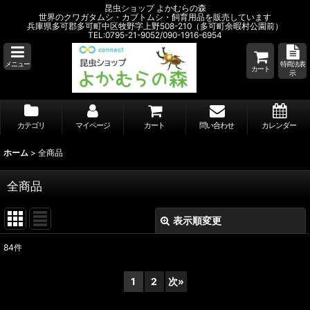
昆虫ショップ よかむらの森
世界のクワガタムシ・カブトムシ・飼育用品を販売しています
兵庫県多可郡多可町中区牧野字上野508-210（多可町余暇村公園前）
TEL:0795-21-9052/090-1916-6954
メニュー
特商法表
カート
示
カテゴリ
マイページ
カート
問い合わせ
カレンダー
ホーム
>
全商品
全商品
表示順変更
閉じる
84
件
表示数
:
1
2
次
»
並び順
: