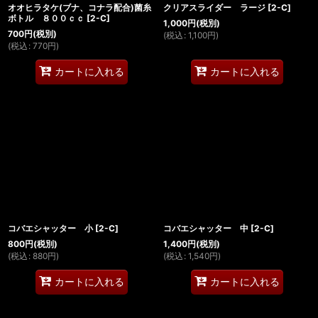
オオヒラタケ(ブナ、コナラ配合)菌糸
クリアスライダー ラージ
[
2-C
]
ボトル ８００ｃｃ
[
2-C
]
1,000
円
(税別)
700
円
(税別)
(
税込
:
1,100
円
)
(
税込
:
770
円
)
カートに入れる
カートに入れる
コバエシャッター 小
[
2-C
]
コバエシャッター 中
[
2-C
]
800
円
(税別)
1,400
円
(税別)
(
税込
:
880
円
)
(
税込
:
1,540
円
)
カートに入れる
カートに入れる