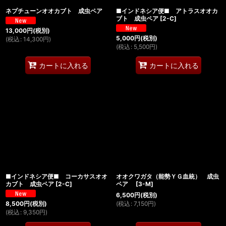
ネプチューンオオカブト 成虫ペア
■インドネシア便■ アトラスオオカ
ブト 成虫ペア
[
2-C
]
13,000
円
(税別)
5,000
円
(税別)
(
税込
:
14,300
円
)
(
税込
:
5,500
円
)
カートに入れる
カートに入れる
■インドネシア便■ コーカサスオオ
オオクワガタ（能勢ＹＧ血統） 成虫
カブト 成虫ペア
[
2-C
]
ペア
[
3-M
]
6,500
円
(税別)
(
税込
:
7,150
円
)
8,500
円
(税別)
(
税込
:
9,350
円
)