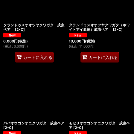
タランドゥスオオツヤクワガタ 成虫
タランドゥスオオツヤクワガタ（ホワ
ペア
[
2-C
]
イトアイ血統）成虫ペア
[
2-C
]
6,000
円
(税別)
10,000
円
(税別)
(
税込
:
6,600
円
)
(
税込
:
11,000
円
)
カートに入れる
カートに入れる
ババオウゴンオニクワガタ 成虫ペア
モセリオウゴンオニクワガタ 成虫ペ
[
2-C
]
ア
[
2-C
]