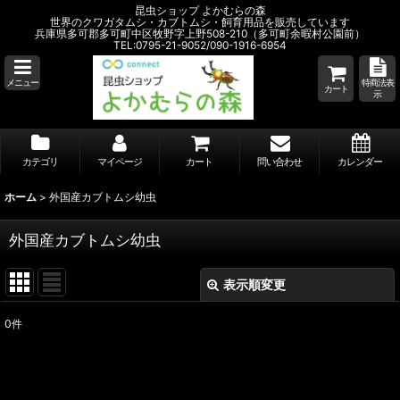
昆虫ショップ よかむらの森
世界のクワガタムシ・カブトムシ・飼育用品を販売しています
兵庫県多可郡多可町中区牧野字上野508-210（多可町余暇村公園前）
TEL:0795-21-9052/090-1916-6954
メニュー
特商法表
カート
示
カテゴリ
マイページ
カート
問い合わせ
カレンダー
ホーム
>
外国産カブトムシ幼虫
外国産カブトムシ幼虫
表示順変更
閉じる
0
件
サブカテゴリ
:
表示数
: