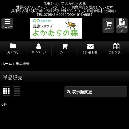
昆虫ショップ よかむらの森
世界のクワガタムシ・カブトムシ・飼育用品を販売しています
兵庫県多可郡多可町中区牧野字上野508-210（多可町余暇村公園前）
TEL:0795-21-9052/090-1916-6954
メニュー
特商法表
カート
示
カテゴリ
マイページ
カート
問い合わせ
カレンダー
ホーム
>
単品販売
単品販売
表示順変更
閉じる
0
件
表示数
:
並び順
: