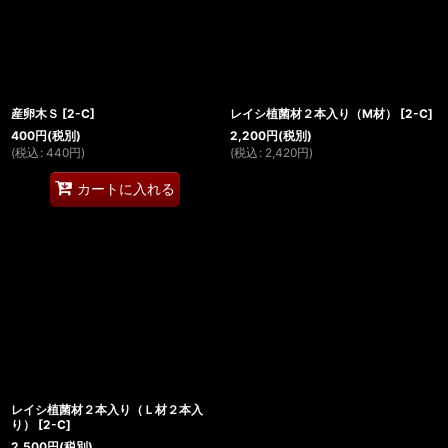
産卵木Ｓ
[
2-C
]
レイシ植菌材２本入り（M材）
[
2-C
]
400
円
(税別)
2,200
円
(税別)
(
税込
:
440
円
)
(
税込
:
2,420
円
)
カートに入れる
レイシ植菌材２本入り（Ｌ材２本入
り）
[
2-C
]
2,500
円
(税別)