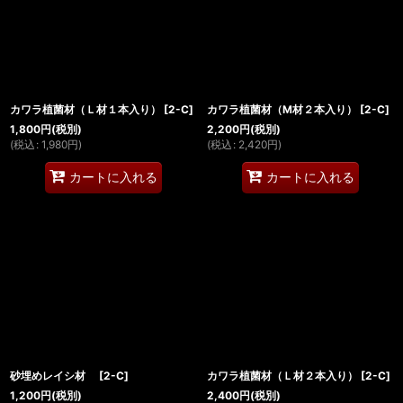
絞り込む
カワラ植菌材（Ｌ材１本入り）
[
2-C
]
カワラ植菌材（M材２本入り）
[
2-C
]
1,800
円
(税別)
2,200
円
(税別)
(
税込
:
1,980
円
)
(
税込
:
2,420
円
)
カートに入れる
カートに入れる
砂埋めレイシ材
[
2-C
]
カワラ植菌材（Ｌ材２本入り）
[
2-C
]
1,200
円
(税別)
2,400
円
(税別)