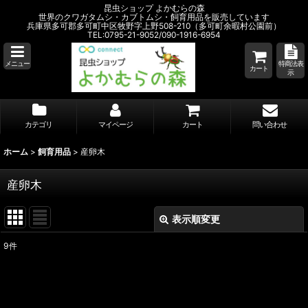
昆虫ショップ よかむらの森
世界のクワガタムシ・カブトムシ・飼育用品を販売しています
兵庫県多可郡多可町中区牧野字上野508-210（多可町余暇村公園前）
TEL:0795-21-9052/090-1916-6954
メニュー
特商法表
カート
示
カテゴリ
マイページ
カート
問い合わせ
ホーム
>
飼育用品
>
産卵木
産卵木
表示順変更
閉じる
9
件
表示数
:
並び順
: