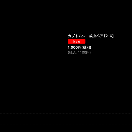
絞り込む
カブトムシ 成虫ペア
[
2-C
]
1,000
円
(税別)
(
税込
:
1,100
円
)