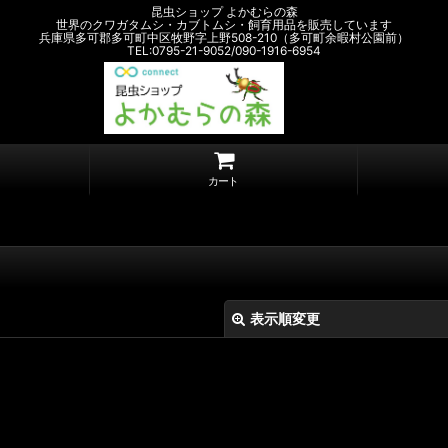
昆虫ショップ よかむらの森
世界のクワガタムシ・カブトムシ・飼育用品を販売しています
兵庫県多可郡多可町中区牧野字上野508-210（多可町余暇村公園前）
TEL:0795-21-9052/090-1916-6954
カート
表示順変更