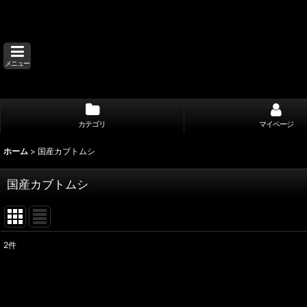
メニュー
カテゴリ
マイページ
ホーム
>
国産カブトムシ
国産カブトムシ
2
件
表示数
:
並び順
: