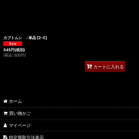
カブトムシ ♂単品
[
2-C
]
545
円
(税別)
(
税込
:
600
円
)
カートに入れる
ホーム
買い物かご
マイページ
特定商取引法表示