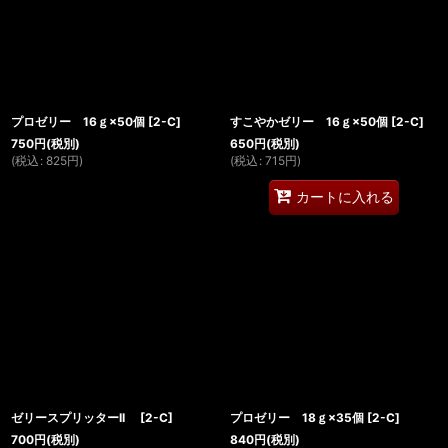
絞り込む
プロゼリー 16ｇ×50個
[
2-C
]
すこやかゼリー 16ｇ×50個
[
2-C
]
750
円
(税別)
650
円
(税別)
(
税込
:
825
円
)
(
税込
:
715
円
)
カートに入れる
ゼリースプリッターII
[
2-C
]
プロゼリー 18ｇ×35個
[
2-C
]
700
円
(税別)
840
円
(税別)