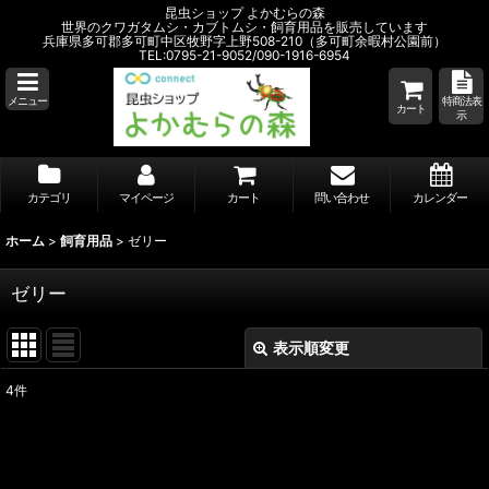
昆虫ショップ よかむらの森
世界のクワガタムシ・カブトムシ・飼育用品を販売しています
兵庫県多可郡多可町中区牧野字上野508-210（多可町余暇村公園前）
TEL:0795-21-9052/090-1916-6954
メニュー
特商法表
カート
示
カテゴリ
マイページ
カート
問い合わせ
カレンダー
ホーム
>
飼育用品
>
ゼリー
ゼリー
表示順変更
閉じる
4
件
表示数
:
並び順
: