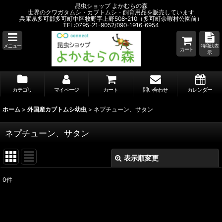
昆虫ショップ よかむらの森
世界のクワガタムシ・カブトムシ・飼育用品を販売しています
兵庫県多可郡多可町中区牧野字上野508-210（多可町余暇村公園前）
TEL:0795-21-9052/090-1916-6954
メニュー
特商法表
カート
示
カテゴリ
マイページ
カート
問い合わせ
カレンダー
ホーム
>
外国産カブトムシ幼虫
>
ネプチューン、サタン
ネプチューン、サタン
表示順変更
閉じる
0
件
表示数
:
並び順
: