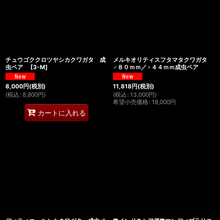
絞り込む
チュウゴククロツヤシカクワガタ 成
メルキオリティスフタマタクワガタ
虫ペア
[
3-M
]
♂８０ｍｍ／♀４４ｍｍ成虫ペア
8,000
円
(税別)
11,818
円
(税別)
(
税込
:
8,800
円
)
(
税込
:
13,000
円
)
希望小売価格
:
18,000
円
カートに入れる