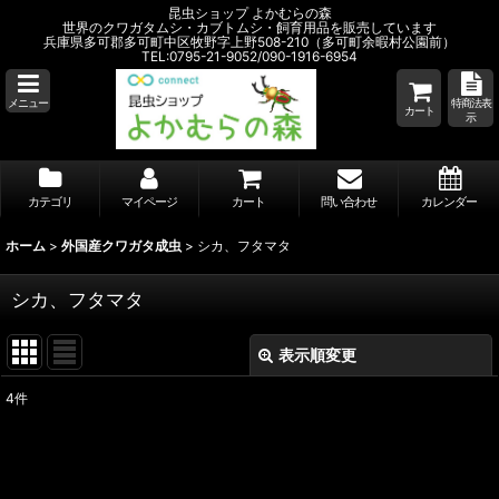
昆虫ショップ よかむらの森
世界のクワガタムシ・カブトムシ・飼育用品を販売しています
兵庫県多可郡多可町中区牧野字上野508-210（多可町余暇村公園前）
TEL:0795-21-9052/090-1916-6954
メニュー
特商法表
カート
示
カテゴリ
マイページ
カート
問い合わせ
カレンダー
ホーム
>
外国産クワガタ成虫
>
シカ、フタマタ
シカ、フタマタ
表示順変更
閉じる
4
件
表示数
:
並び順
: