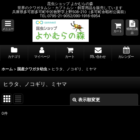
昆虫ショップ よかむらの森
世界のクワガタムシ・カブトムシ・飼育用品を販売しています
兵庫県多可郡多可町中区牧野字上野508-210（多可町余暇村公園前）
TEL:0795-21-9052/090-1916-6954
メニュー
特商法表
カート
示
カテゴリ
マイページ
カート
問い合わせ
カレンダー
ホーム
>
国産クワガタ幼虫
>
ヒラタ、ノコギリ、ミヤマ
ヒラタ、ノコギリ、ミヤマ
表示順変更
閉じる
0
件
表示数
:
並び順
: