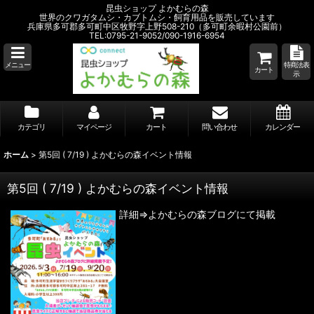
昆虫ショップ よかむらの森
世界のクワガタムシ・カブトムシ・飼育用品を販売しています
兵庫県多可郡多可町中区牧野字上野508-210（多可町余暇村公園前）
TEL:0795-21-9052/090-1916-6954
メニュー
特商法表
カート
示
カテゴリ
マイページ
カート
問い合わせ
カレンダー
ホーム
>
第5回 ( 7/19 ) よかむらの森イベント情報
第5回 ( 7/19 ) よかむらの森イベント情報
詳細⇒よかむらの森ブログにて掲載