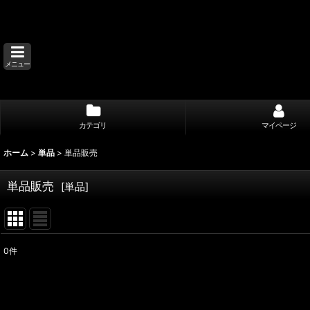
メニュー
カテゴリ
マイページ
ホーム
>
単品
>
単品販売
単品販売
[
単品
]
0
件
表示数
:
並び順
: