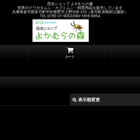
昆虫ショップ よかむらの森
世界のクワガタムシ・カブトムシ・飼育用品を販売しています
兵庫県多可郡多可町中区牧野字上野508-210（多可町余暇村公園前）
TEL:0795-21-9052/090-1916-6954
カート
表示順変更