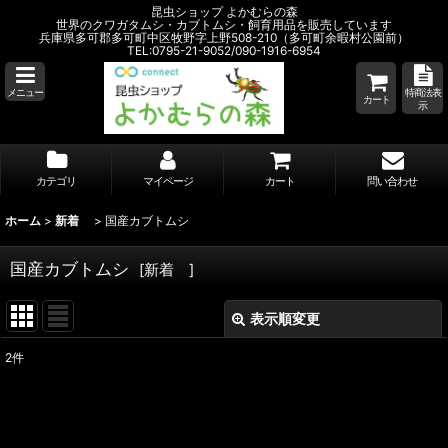
昆虫ショップ よかむらの森
世界のクワガタムシ・カブトムシ・飼育用品を販売しています
兵庫県多可郡多可町中区牧野字上野508-210（多可町余暇村公園前）
TEL:0795-21-9052/090-1916-6954
メニュー
特商法表
カート
示
カテゴリ
マイページ
カート
問い合わせ
ホーム
>
新着
>
国産カブトムシ
国産カブトムシ
[
新着
]
表示順変更
閉じる
2
件
表示数
:
並び順
: